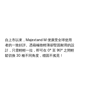
自上市以來，Majextand M 便廣受全球使用
者的一致好評。憑藉極致輕薄卻堅固耐用的設
計，只需輕輕一拉，即可在 0° 至 90° 之間輕
鬆切換 30 種不同角度，穩固不搖晃！