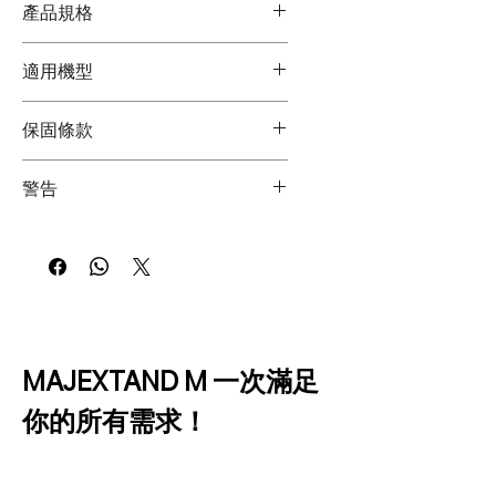
產品規格
｜內容物：Majextand M × 1、背膠貼
適用機型
片 × 1
｜產地：100% 台灣製造
◎ Majextand M 可支撐任何重量小於
｜尺寸：105mm × 63.5mm
保固條款
600 克的行動裝置。
｜材質：不鏽鋼 SUS#301 / 304 /
◎ Majextand M 背膠貼片適用於玻
420
在符合使用者手冊正常使用的情況下，
璃、金屬、PC 等硬質且平整的表面。
警告
｜重量：75g
您的 Majextand M 自原始零售購買日
我們不建議將其貼在弧面、具不平整紋
｜厚度：2.3mm
起算，享有為期一年的材料與工藝瑕疵
理的表面，或是矽膠、皮革、橡膠等軟
◎ Majextand M 不適合七（7）歲以
保固。
質材料的手機殼上。
下兒童使用。
◎ 本產品含有磁鐵。請遠離心律調節
器、胰島素幫浦、信用卡、指南針，以
及其他易受磁性影響的精密儀器與物
品。
此外，磁鐵可能會影響某些敏感配件的
MAJEXTAND M 一次滿足
功能（例如 Samsung S Pen 或 EMR
你的所有需求！
電磁筆）。在手機或平板上使用這些配
件之前，請先將 Majextand M 拆下。