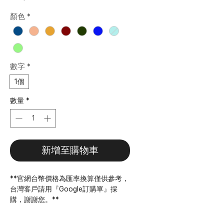
格
顏色
*
數字
*
1個
數量
*
新增至購物車
**官網台幣價格為匯率換算僅供參考，
台灣客戶請用『Google訂購單』採
購，謝謝您。**