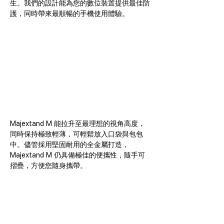
生。我們的設計能為您的數位裝置提供最佳防
護，同時帶來最順暢的手機使用體驗。
Majextand M 能拉升至最理想的視角高度，
同時保持極致輕薄，可輕鬆放入口袋與包包
中。儘管採用堅固耐用的全金屬打造，
Majextand M 仍具備極佳的便攜性，隨手可
摺疊，方便您隨身攜帶。