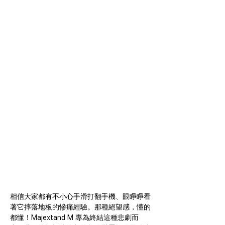
相信大家都有不小心手滑打翻手機、眼睜睜看
著它摔落地板的慘痛經驗。那種絕望感，懂的
都懂！Majextand M 專為終結這種悲劇而