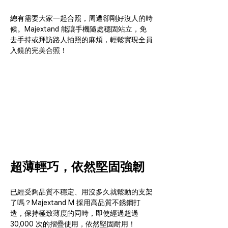
總有需要大家一起合照，周遭卻剛好沒人的時
候。Majextand 能讓手機隨處穩固站立，免
去手持或拜訪路人拍照的麻煩，輕鬆實現全員
入鏡的完美合照！
超薄輕巧，依然堅固強韌
已經受夠品質不穩定、用沒多久就鬆動的支架
了嗎？Majextand M 採用高品質不銹鋼打
造，保持極致薄度的同時，即使經過超過 
30,000 次的摺疊使用，依然堅固耐用！